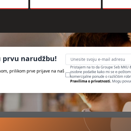
 prvu narudžbu!
Pristajem na to da Groupe Seb MKU &
m, prilikom prve prijave na naš
osobne podatke kako mi se e-poštom s
komercijalne ponude o različitim ro
Pravilima o privatnosti.
Mogu povući 
Informacije
O nama