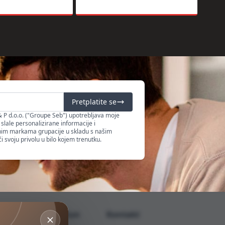
Pretplatite se
 P d.o.o. ("Groupe Seb") upotrebljava moje
lale personalizirane informacije i
bnim markama grupacije u skladu s našim
svoju privolu u bilo kojem trenutku.
Moj korisnički račun
Kontakt