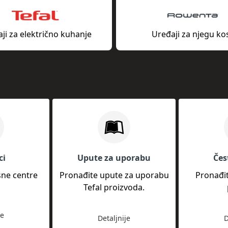
ji za električno kuhanje
Uređaji za njegu ko
ci
Upute za uporabu
Čes
sne centre
Pronađite upute za uporabu
Pronađi
Tefal proizvoda.
je
Detaljnije
D