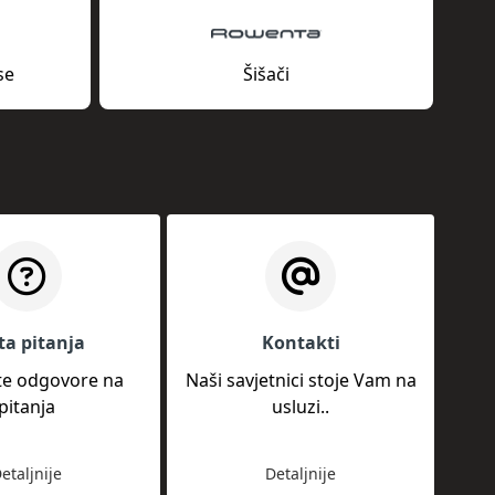
se
Šišači
ta pitanja
Kontakti
te odgovore na
Naši savjetnici stoje Vam na
pitanja
usluzi..
etaljnije
Detaljnije