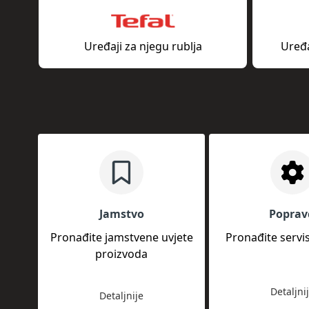
Uređaji za njegu rublja
Uređa
Jamstvo
Poprav
Pronađite jamstvene uvjete
Pronađite servi
proizvoda
Detaljni
Detaljnije