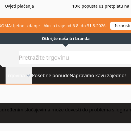
Uvjeti plaćanja
10% popusta uz pretplatu na 
A: ljetno izdanje - Akcija traje od 6.8. do 31.8.2026.
Iskoris
Otkrijte naša tri branda
Pretražite
Trgovina
Posebne ponude
Napravimo kavu zajedno!
dređenim slučajevima može dovesti do problema s logiranj