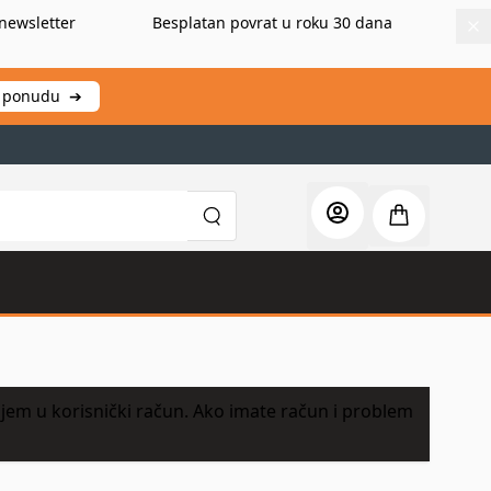
newsletter
Besplatan povrat u roku 30 dana
ti ponudu
➔
em u korisnički račun. Ako imate račun i problem