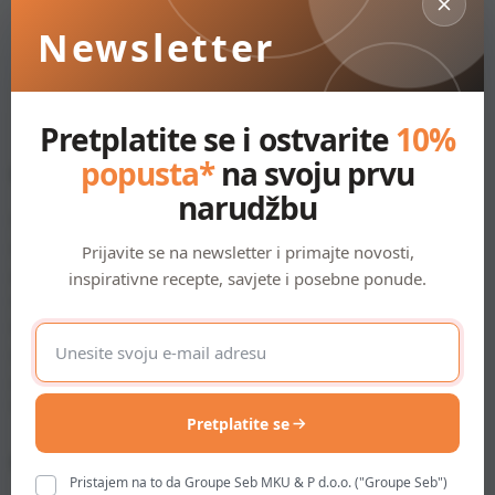
Newsletter
Pretplatite se i ostvarite
10%
popusta*
na svoju prvu
Informacije
O nama
narudžbu
Načini plaćanja
Saznajte više
Povrat
Održivost
Prijavite se na newsletter i primajte novosti,
Pravo na jednostrani raskid
Zbrinjavanje otpada i zaštita
inspirativne recepte, savjete i posebne ponude.
ugovora
okoliša
Prigovor / rješavanje sporova
E-
Slanje i dostava
mail
Izjava o korištenju Monri
adresa
WSPay-a
Pretplatite se
Moj korisnički račun
Kontakt
Pristajem na to da Groupe Seb MKU & P d.o.o. ("Groupe Seb")