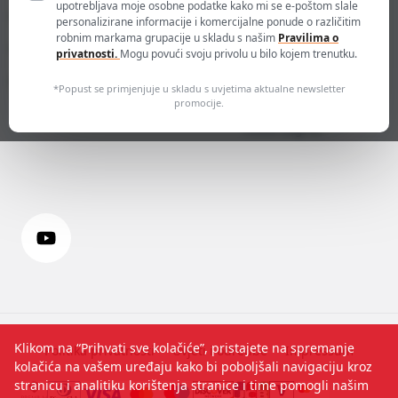
upotrebljava moje osobne podatke kako mi se e-poštom slale
contact-
Prijavite se
personalizirane informacije i komercijalne ponude o različitim
hr@groupeseb.com
robnim markama grupacije u skladu s našim
Pravilima o
Kreirajte korisnički račun
privatnosti.
Mogu povući svoju privolu u bilo kojem trenutku.
01 30 15 294
Kolačići
*Popust se primjenjuje u skladu s uvjetima aktualne newsletter
SEB mku & p d.o.o.
promocije.
Sarajevska 29
10000 Zagreb
Klikom na “Prihvati sve kolačiće”, pristajete na spremanje
Politika privatnosti
Uvjeti i odredbe
Impressum
kolačića na vašem uređaju kako bi poboljšali navigaciju kroz
stranicu i analitiku korištenja stranice i time pomogli našim