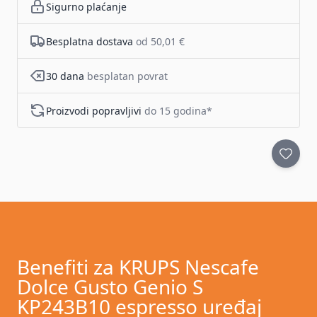
Sigurno plaćanje
Besplatna dostava
od 50,01 €
30 dana
besplatan povrat
Proizvodi popravljivi
do 15 godina*
Benefiti za KRUPS Nescafe
Dolce Gusto Genio S
KP243B10 espresso uređaj