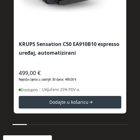
KRUPS Sensation C50 EA910B10 espresso
KR
uređaj, automatizirani
To
499,00 €
11
Najniža cijena u zadnjih 30 dana: 499,00 €
Najn
|
Uključeno 25% PDV-a.
Dostupno
D
Dodajte u košaricu