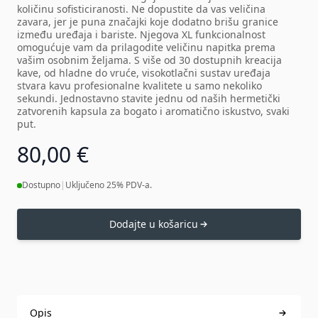
količinu sofisticiranosti. Ne dopustite da vas veličina
zavara, jer je puna značajki koje dodatno brišu granice
između uređaja i bariste. Njegova XL funkcionalnost
omogućuje vam da prilagodite veličinu napitka prema
vašim osobnim željama. S više od 30 dostupnih kreacija
kave, od hladne do vruće, visokotlačni sustav uređaja
stvara kavu profesionalne kvalitete u samo nekoliko
sekundi. Jednostavno stavite jednu od naših hermetički
zatvorenih kapsula za bogato i aromatično iskustvo, svaki
put.
80,00 €
Dostupno
|
Uključeno 25% PDV-a.
Dodajte u košaricu
Opis