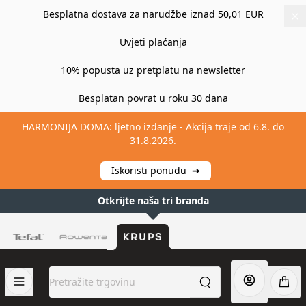
Besplatna dostava za narudžbe iznad 50,01 EUR
Uvjeti plaćanja
10% popusta uz pretplatu na newsletter
Besplatan povrat u roku 30 dana
HARMONIJA DOMA: ljetno izdanje - Akcija traje od 6.8. do
31.8.2026.
Iskoristi ponudu
➔
Otkrijte naša tri branda
Preskoči na sadržaj
Pretražite