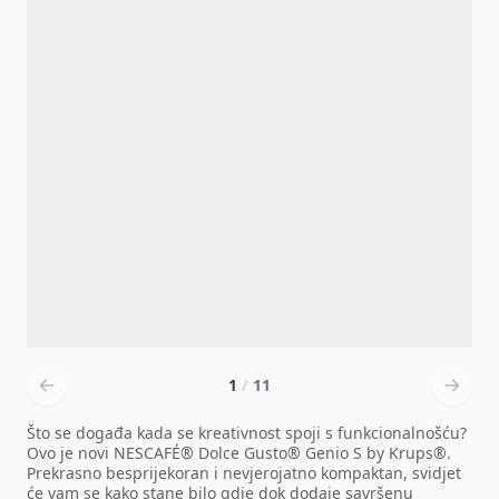
1
/
11
Što se događa kada se kreativnost spoji s funkcionalnošću?
Ovo je novi NESCAFÉ® Dolce Gusto® Genio S by Krups®.
Prekrasno besprijekoran i nevjerojatno kompaktan, svidjet
će vam se kako stane bilo gdje dok dodaje savršenu