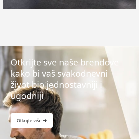
Otkrijte sve naše brendove
kako bi vaš svakodnevni
život bio jednostavniji i
ugodniji
Otkrijte više