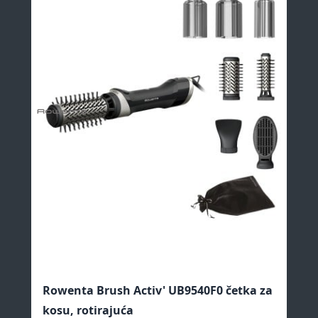
Rowenta Brush Activ' UB9540F0 četka za
Ro
kosu, rotirajuća
de