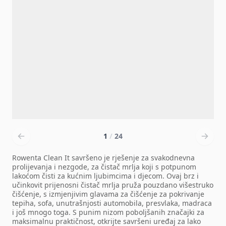
1
/
24
Rowenta Clean It savršeno je rješenje za svakodnevna
prolijevanja i nezgode, za čistač mrlja koji s potpunom
lakoćom čisti za kućnim ljubimcima i djecom. Ovaj brz i
učinkovit prijenosni čistač mrlja pruža pouzdano višestruko
čišćenje, s izmjenjivim glavama za čišćenje za pokrivanje
tepiha, sofa, unutrašnjosti automobila, presvlaka, madraca
i još mnogo toga. S punim nizom poboljšanih značajki za
maksimalnu praktičnost, otkrijte savršeni uređaj za lako