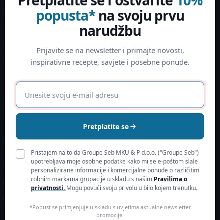
Pretplatite se i ostvarite
10%
popusta*
na svoju prvu
Informacije
O nama
narudžbu
Načini plaćanja
Saznajte više
Povrat
Održivost
Prijavite se na newsletter i primajte novosti,
Pravo na jednostrani raskid
Zbrinjavanje otpada i zaštita
inspirativne recepte, savjete i posebne ponude.
ugovora
okoliša
Prigovor / rješavanje sporova
E-
Slanje i dostava
mail
Izjava o korištenju Monri
adresa
WSPay-a
Pretplatite se
Moj korisnički račun
Kontakt
Pristajem na to da Groupe Seb MKU & P d.o.o. ("Groupe Seb")
contact-
upotrebljava moje osobne podatke kako mi se e-poštom slale
Prijavite se
personalizirane informacije i komercijalne ponude o različitim
hr@groupeseb.com
robnim markama grupacije u skladu s našim
Pravilima o
Kreirajte korisnički račun
privatnosti.
Mogu povući svoju privolu u bilo kojem trenutku.
01 30 15 294
Kolačići
SEB mku & p d.o.o.
*Popust se primjenjuje u skladu s uvjetima aktualne newsletter
promocije.
Sarajevska 29