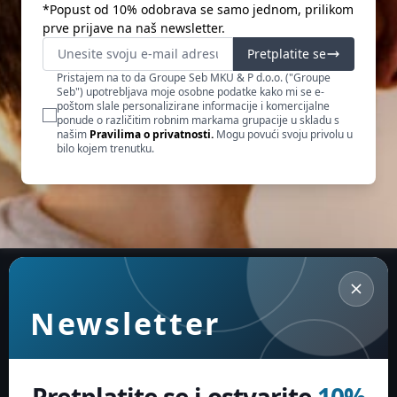
*Popust od 10% odobrava se samo jednom, prilikom
prve prijave na naš newsletter.
Pretplatite se
Pristajem na to da Groupe Seb MKU & P d.o.o. ("Groupe
Seb") upotrebljava moje osobne podatke kako mi se e-
poštom slale personalizirane informacije i komercijalne
ponude o različitim robnim markama grupacije u skladu s
našim
Pravilima o privatnosti.
Mogu povući svoju privolu u
bilo kojem trenutku.
Newsletter