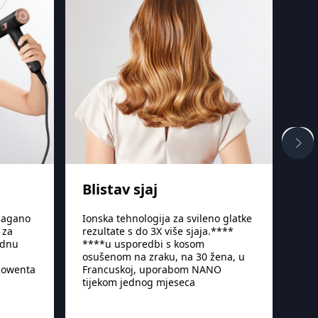
Blistav sjaj
Du
 lagano
Ionska tehnologija za svileno glatke
Mla
 za
rezultate s do 3X više sjaja.****
sti
idnu
****u usporedbi s kosom
rez
osušenom na zraku, na 30 žena, u
cije
Rowenta
Francuskoj, uporabom NANO
tijekom jednog mjeseca