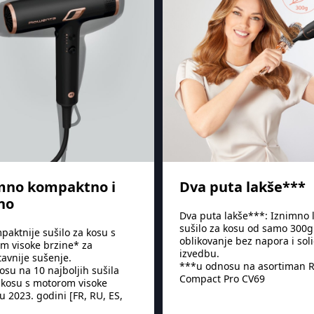
mno kompaktno i
Dva puta lakše***
no
Dva puta lakše***: Iznimno
sušilo za kosu od samo 300g
paktnije sušilo za kosu s
oblikovanje bez napora i sol
m visoke brzine* za
izvedbu.
avnije sušenje.
***u odnosu na asortiman 
su na 10 najboljih sušila
Compact Pro CV69
 kosu s motorom visoke
u 2023. godini [FR, RU, ES,