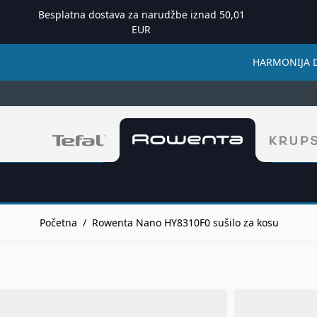
Besplatna dostava za narudžbe iznad 50,01
EUR
HARMONIJA DOM
Preskoči na sadržaj
Početna
/
Rowenta Nano HY8310F0 sušilo za kosu
Rowenta Nano HY8310F0 suš