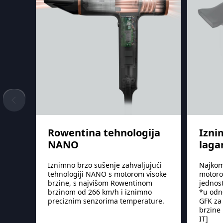
Rowentina tehnologija
Izni
NANO
laga
Iznimno brzo sušenje zahvaljujući
Najkom
tehnologiji NANO s motorom visoke
motoro
brzine, s najvišom Rowentinom
jednost
brzinom od 266 km/h i iznimno
*u odno
preciznim senzorima temperature.
GFK za
brzine 
IT]