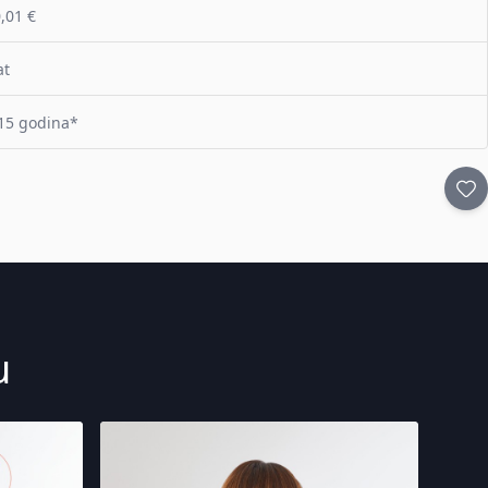
,01 €
at
15 godina*
u