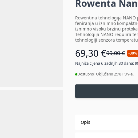
Rowenta Nano
Rowentina tehnologija NANO p
feniranja u iznimno kompaktn
iznimno visoku brzinu protoka 
Tehnologija NANO regulira te
tehnologiji senzora temperatur
69,30 €
99,00 €
-30%
Najniža cijena u zadnjih 30 dana: 9
Dostupno
|
Uključeno 25% PDV-a.
Opis