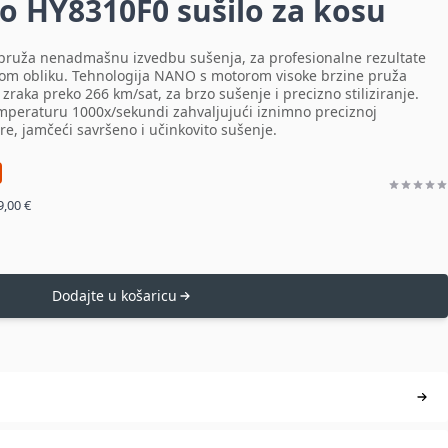
 HY8310F0 sušilo za kosu
ruža nenadmašnu izvedbu sušenja, za profesionalne rezultate
om obliku. Tehnologija NANO s motorom visoke brzine pruža
zraka preko 266 km/sat, za brzo sušenje i precizno stiliziranje.
mperaturu 1000x/sekundi zahvaljujući iznimno preciznoj
e, jamčeći savršeno i učinkovito sušenje.
9,00 €
Dodajte u košaricu