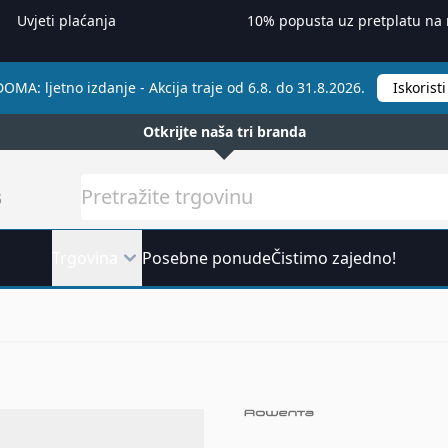
Uvjeti plaćanja
10% popusta uz pretplatu na 
A: ljetno izdanje - Akcija traje od 6.8. do 31.8.2026.
Iskoris
Otkrijte naša tri branda
Pretražite
Trgovina
Posebne ponude
Čistimo zajedno!
ilo za kosu