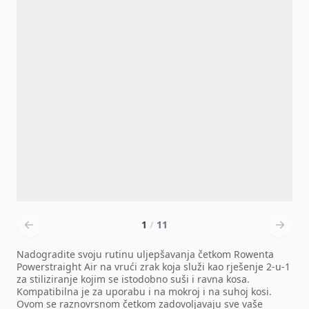
1
/
11
Nadogradite svoju rutinu uljepšavanja četkom Rowenta
Powerstraight Air na vrući zrak koja služi kao rješenje 2-u-1
za stiliziranje kojim se istodobno suši i ravna kosa.
Kompatibilna je za uporabu i na mokroj i na suhoj kosi.
Ovom se raznovrsnom četkom zadovoljavaju sve vaše