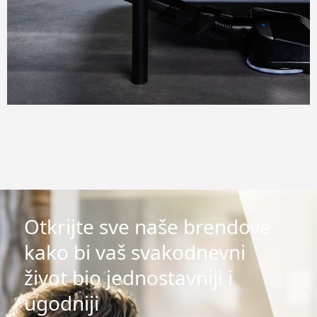
Otkrijte sve naše brendove
kako bi vaš svakodnevni
život bio jednostavniji i
ugodniji