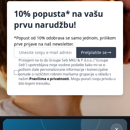
10% popusta* na vašu
prvu narudžbu!
*Popust od 10% odobrava se samo jednom, prilikom
prve prijave na naš newsletter.
Pretplatite se
Pristajem na to da Groupe Seb MKU & P d.o.o. ("Groupe
Seb") upotrebljava moje osobne podatke kako mi se e-
poštom slale personalizirane informacije i komercijalne
ponude o različitim robnim markama grupacije u skladu s
našim
Pravilima o privatnosti.
Mogu povući svoju privolu u
bilo kojem trenutku.