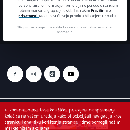
contact-
upotrebljava moje osobne podatke kako mi se e-poštom slale
Prijavite se
personalizirane informacije i komercijalne ponude o različitim
hr@groupeseb.com
robnim markama grupacije u skladu s našim
Pravilima o
Kreirajte korisnički račun
privatnosti.
Mogu povući svoju privolu u bilo kojem trenutku.
01 30 15 294
Kolačići
SEB mku & p d.o.o.
*Popust se primjenjuje u skladu s uvjetima aktualne newsletter
promocije.
Sarajevska 29
10000 Zagreb
Klikom na “Prihvati sve kolačiće”, pristajete na spremanje
Politika privatnosti
Uvjeti i odredbe
Impressum
kolačića na vašem uređaju kako bi poboljšali navigaciju kroz
stranicu i analitiku korištenja stranice i time pomogli našim
marketinškim akcijama.