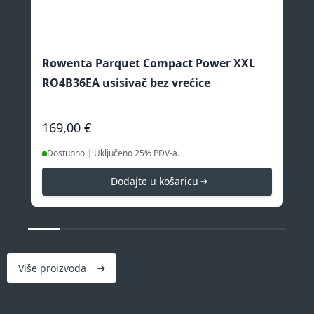
Rowenta Parquet Compact Power XXL
Ro
RO4B36EA usisivač bez vrećice
ko
169,00 €
65
|
Uključeno 25% PDV-a.
Dostupno
D
Dodajte u košaricu
Više proizvoda