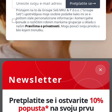
Pretplatite se
Pristajem na to da Groupe Seb MKU & P d.o.o. ("Groupe
Seb") upotrebljava moje osobne podatke kako mi se e-
poštom slale personalizirane informacije i komercijalne
ponude o različitim robnim markama grupacije u skladu s
našim
Pravilima o privatnosti.
Mogu povući svoju privolu u
bilo kojem trenutku.
Newsletter
Pretplatite se i ostvarite
10%
popusta*
na svoju prvu
Informacije
O nama