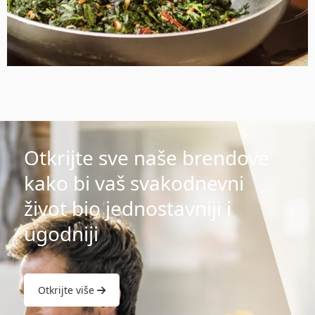
Otkrijte sve naše brendove
kako bi vaš svakodnevni
život bio jednostavniji i
ugodniji
Otkrijte više