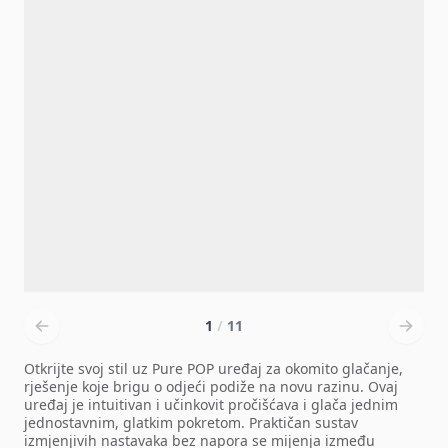
1
/
11
Otkrijte svoj stil uz Pure POP uređaj za okomito glačanje,
rješenje koje brigu o odjeći podiže na novu razinu. Ovaj
uređaj je intuitivan i učinkovit pročišćava i glača jednim
jednostavnim, glatkim pokretom. Praktičan sustav
izmjenjivih nastavaka bez napora se mijenja između