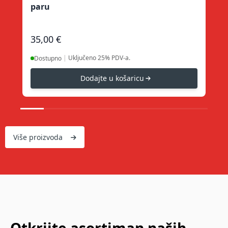
paru
pr
35,00 €
19
|
Uključeno 25% PDV-a.
Dostupno
D
Dodajte u košaricu
Više proizvoda