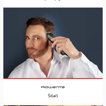
Šišači