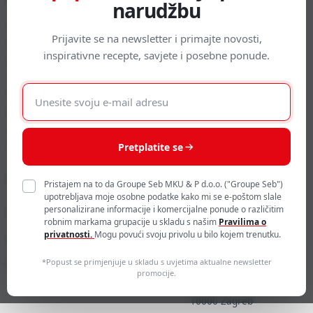
narudžbu
Načini plaćanja
Saznajte više
Prijavite se na newsletter i primajte novosti,
Povrat
Održivost
inspirativne recepte, savjete i posebne ponude.
Pravo na jednostrani raskid
Zbrinjavanje otpada i zaštita
ugovora
okoliša
E-
Prigovor / rješavanje sporova
mail
Slanje i dostava
adresa
Izjava o korištenju Monri
WSPay-a
Pretplatite se
Moj korisnički račun
Kontakt
Pristajem na to da Groupe Seb MKU & P d.o.o. ("Groupe Seb")
upotrebljava moje osobne podatke kako mi se e-poštom slale
contact-
personalizirane informacije i komercijalne ponude o različitim
Prijavite se
robnim markama grupacije u skladu s našim
Pravilima o
hr@groupeseb.com
privatnosti.
Mogu povući svoju privolu u bilo kojem trenutku.
Kreirajte korisnički račun
01 30 15 294
Kolačići
*Popust se primjenjuje u skladu s uvjetima aktualne newsletter
SEB mku & p d.o.o.
promocije.
Sarajevska 29
10000 Zagreb