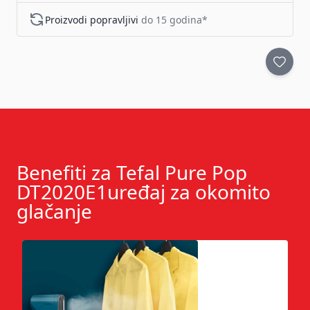
Proizvodi popravljivi
do 15 godina*
Benefiti za Tefal Pure Pop
DT2020E1uređaj za okomito
glačanje