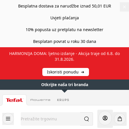
Besplatna dostava za narudžbe iznad 50,01 EUR
Uvjeti plaćanja
10% popusta uz pretplatu na newsletter
Besplatan povrat u roku 30 dana
HARMONIJA DOMA: ljetno izdanje - Akcija traje od 6.8. do
31.8.2026.
Iskoristi ponudu
➔
Otkrijte naša tri branda
Preskoči na sadržaj
Pretražite