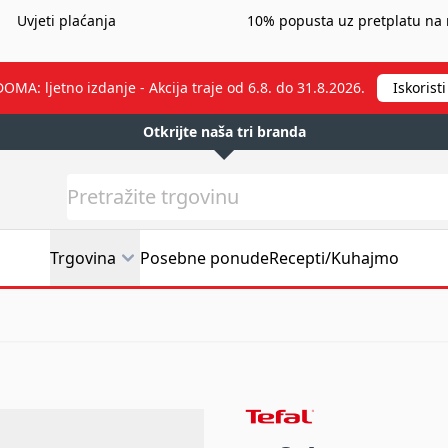
Uvjeti plaćanja
10% popusta uz pretplatu na 
A: ljetno izdanje - Akcija traje od 6.8. do 31.8.2026.
Iskoris
Otkrijte naša tri branda
Pretražite
Trgovina
Posebne ponude
Recepti/Kuhajmo
mo boca 0.30l