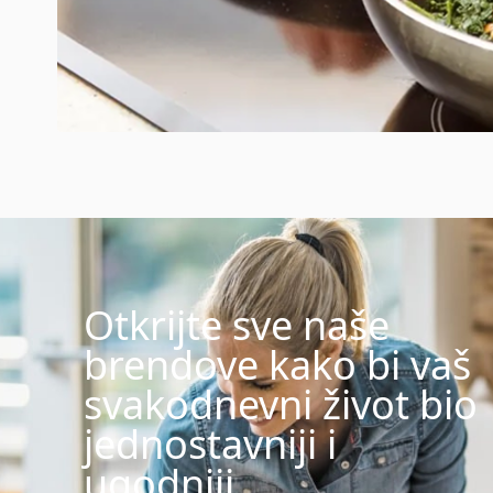
Otkrijte sve naše
brendove kako bi vaš
svakodnevni život bio
jednostavniji i
ugodniji