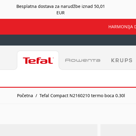
Besplatna dostava za narudžbe iznad 50,01
EUR
HARMONIJA DOM
Preskoči na sadržaj
Početna
/
Tefal Compact N2160210 termo boca 0.30l
Tefal Compact N2160210 ter