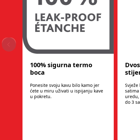
100% sigurna termo
Dvos
boca
stij
Ponesite svoju kavu bilo kamo jer
Svježe
ćete u miru uživati ​​u ispijanju kave
satima 
u pokretu.
uredu,
do 3 sa