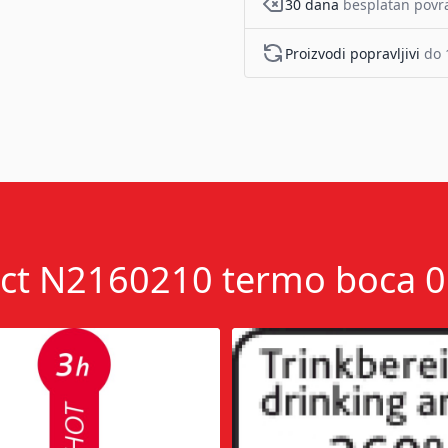
30 dana
besplatan povr
Proizvodi popravljivi
do 
act N2160210 termo boca 0