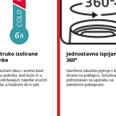
truko izolirane
Jednostavno ispija
enke
360°
 kuhani okus i aroma kave
Savršeno iskustvo pijenja s b
u pokretu, kod kuće ili u
strane na poklopcu. Intuitiva
 održavajući napitke vrućim
jednostavan za uporabu sa
ta, a hladnim do 6 sati.
zakretnim poklopcem.