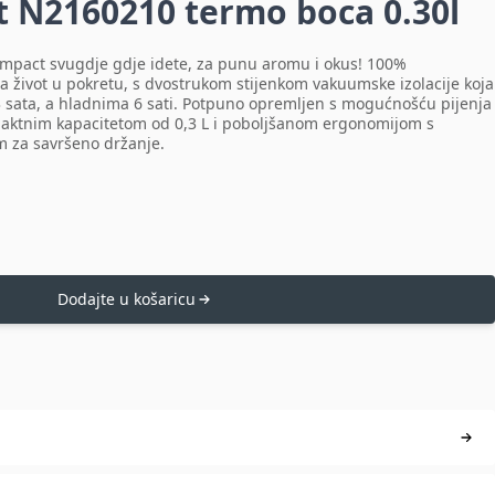
t N2160210 termo boca 0.30l
mpact svugdje gdje idete, za punu aromu i okus! 100%
a život u pokretu, s dvostrukom stijenkom vakuumske izolacije koja
3 sata, a hladnima 6 sati. Potpuno opremljen s mogućnošću pijenja
ompaktnim kapacitetom od 0,3 L i poboljšanom ergonomijom s
 za savršeno držanje.
Dodajte u košaricu