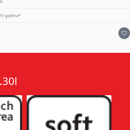
at
15 godina*
.30l