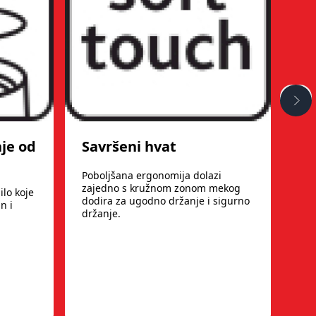
nje od
Savršeni hvat
10
Poboljšana ergonomija dolazi
100
zajedno s kružnom zonom mekog
dij
ilo koje
dodira za ugodno držanje i sigurno
nem
n i
držanje.