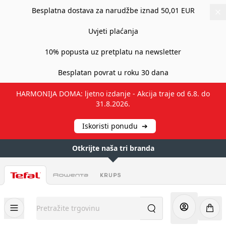
Besplatna dostava za narudžbe iznad 50,01 EUR
Uvjeti plaćanja
10% popusta uz pretplatu na newsletter
Besplatan povrat u roku 30 dana
HARMONIJA DOMA: ljetno izdanje - Akcija traje od 6.8. do
31.8.2026.
Iskoristi ponudu
➔
Otkrijte naša tri branda
Preskoči na sadržaj
Pretražite