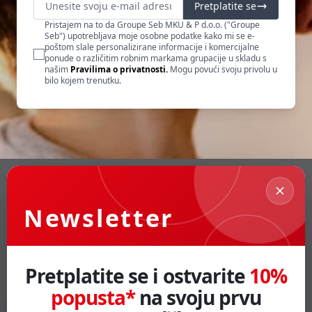
Pretplatite se
Pristajem na to da Groupe Seb MKU & P d.o.o. ("Groupe
Seb") upotrebljava moje osobne podatke kako mi se e-
poštom slale personalizirane informacije i komercijalne
ponude o različitim robnim markama grupacije u skladu s
našim
Pravilima o privatnosti.
Mogu povući svoju privolu u
bilo kojem trenutku.
Newsletter
Pretplatite se i ostvarite
10%
popusta*
na svoju prvu
Informacije
O nama