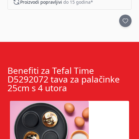
Proizvodi popravljivi
do 15 godina*
Benefiti za Tefal Time
D5292072 tava za palačinke
25cm s 4 utora