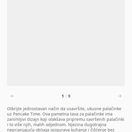
1
/
9
Otkrijte jednostavan način da usavršite, ukusne palačinke
uz Pancake Time. Ova pametna tava za palačinke ima
zanimljivi dizajn koji olakšava pripremu savršenih palačinki
i to više njih, malih odjednom. Njezina dugotrajna
neprianjajuća obloga osigurava kuhanje i čišćenje bez