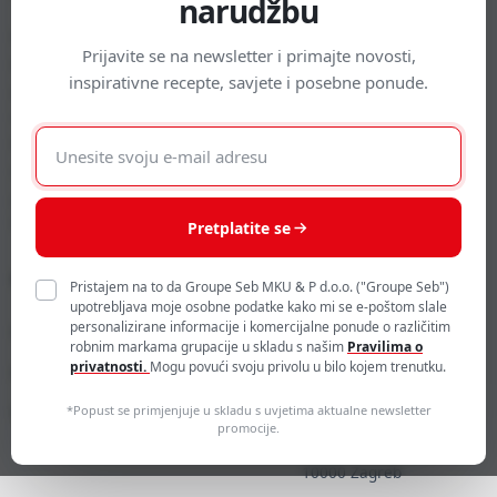
narudžbu
Načini plaćanja
Saznajte više
Prijavite se na newsletter i primajte novosti,
Povrat
Održivost
inspirativne recepte, savjete i posebne ponude.
Pravo na jednostrani raskid
Zbrinjavanje otpada i zaštita
ugovora
okoliša
E-
Prigovor / rješavanje sporova
mail
Slanje i dostava
adresa
Izjava o korištenju Monri
WSPay-a
Pretplatite se
Moj korisnički račun
Kontakt
Pristajem na to da Groupe Seb MKU & P d.o.o. ("Groupe Seb")
upotrebljava moje osobne podatke kako mi se e-poštom slale
contact-
personalizirane informacije i komercijalne ponude o različitim
Prijavite se
robnim markama grupacije u skladu s našim
Pravilima o
hr@groupeseb.com
privatnosti.
Mogu povući svoju privolu u bilo kojem trenutku.
Kreirajte korisnički račun
01 30 15 294
Kolačići
*Popust se primjenjuje u skladu s uvjetima aktualne newsletter
SEB mku & p d.o.o.
promocije.
Sarajevska 29
10000 Zagreb