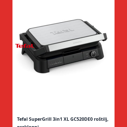
Tefal SuperGrill 3in1 XL GC520DE0 roštilj,
Te
preklopni
mi