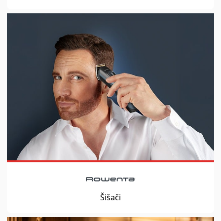
Šišači