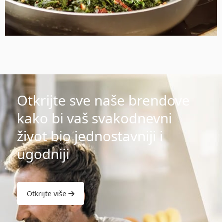
Otkrijte sve naše brendove
kako bi vaš svakodnevni
život bio jednostavniji i
ugodniji
Otkrijte više