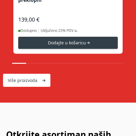
139,00 €
89
|
Uključeno 25% PDV-a.
Dostupno
D
Dodajte u košaricu
Više proizvoda
Otkrijte asortiman naših