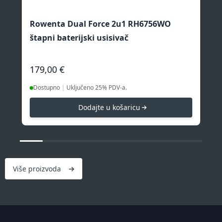
Ro
Rowenta Dual Force 2u1 RH6756WO
št
štapni baterijski usisivač
54
179,00 €
Najn
|
Uključeno 25% PDV-a.
Dostupno
D
Dodajte u košaricu
Više proizvoda