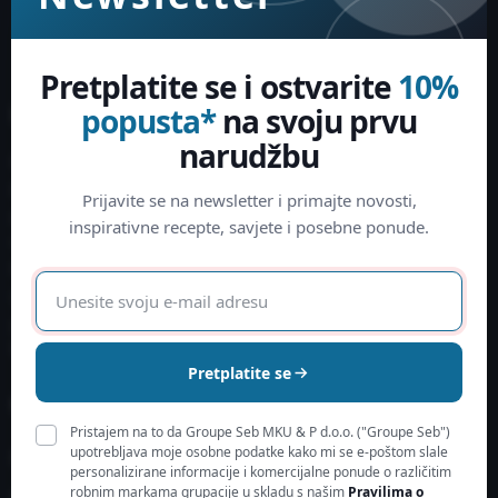
Pretplatite se i ostvarite
10%
popusta*
na svoju prvu
Informacije
O nama
narudžbu
Načini plaćanja
Saznajte više
Povrat
Održivost
Prijavite se na newsletter i primajte novosti,
Pravo na jednostrani raskid
Zbrinjavanje otpada i zaštita
inspirativne recepte, savjete i posebne ponude.
ugovora
okoliša
Prigovor / rješavanje sporova
E-
Slanje i dostava
mail
Izjava o korištenju Monri
adresa
WSPay-a
Pretplatite se
Moj korisnički račun
Kontakt
Pristajem na to da Groupe Seb MKU & P d.o.o. ("Groupe Seb")
contact-
upotrebljava moje osobne podatke kako mi se e-poštom slale
Prijavite se
personalizirane informacije i komercijalne ponude o različitim
hr@groupeseb.com
robnim markama grupacije u skladu s našim
Pravilima o