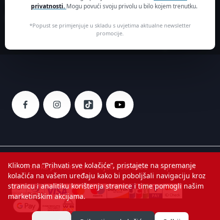
Kreirajte korisnički račun
privatnosti.
Mogu povući svoju privolu u bilo kojem trenutku.
01 30 15 294
Kolačići
SEB mku & p d.o.o.
*Popust se primjenjuje u skladu s uvjetima aktualne newsletter
promocije.
Sarajevska 29
10000 Zagreb
Klikom na “Prihvati sve kolačiće”, pristajete na spremanje
Politika privatnosti
Uvjeti i odredbe
Impressum
kolačića na vašem uređaju kako bi poboljšali navigaciju kroz
stranicu i analitiku korištenja stranice i time pomogli našim
marketinškim akcijama.