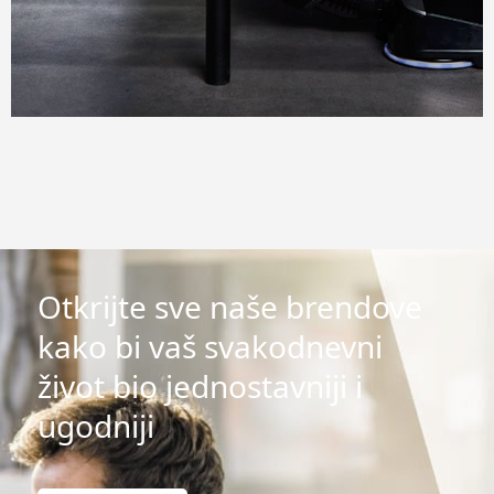
Otkrijte sve naše brendove
kako bi vaš svakodnevni
život bio jednostavniji i
ugodniji