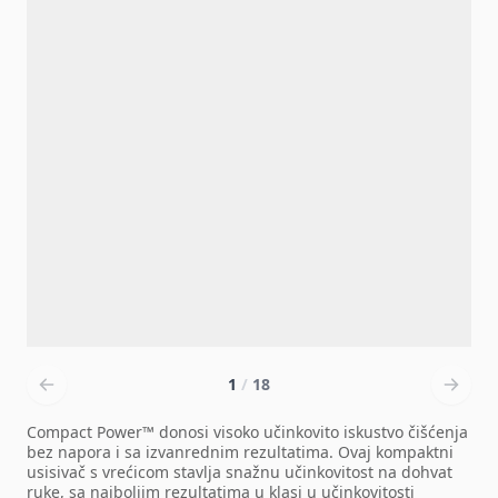
1
/
18
Compact Power™ donosi visoko učinkovito iskustvo čišćenja
bez napora i sa izvanrednim rezultatima. Ovaj kompaktni
usisivač s vrećicom stavlja snažnu učinkovitost na dohvat
ruke, sa najboljim rezultatima u klasi u učinkovitosti