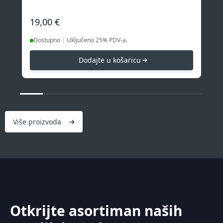
19,00 €
59
|
Uključeno 25% PDV-a.
Dostupno
D
Dodajte u košaricu
Više proizvoda
Otkrijte asortiman naših