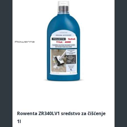
Rowenta ZR340LV1 sredstvo za čišćenje
Ro
1l
gl