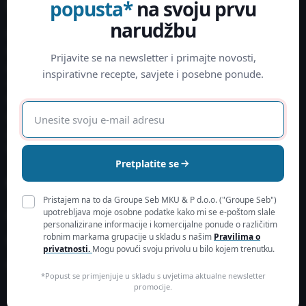
popusta*
na svoju prvu
Informacije
O nama
narudžbu
Načini plaćanja
Saznajte više
Povrat
Održivost
Prijavite se na newsletter i primajte novosti,
Pravo na jednostrani raskid
Zbrinjavanje otpada i zaštita
inspirativne recepte, savjete i posebne ponude.
ugovora
okoliša
Prigovor / rješavanje sporova
E-
Slanje i dostava
mail
Izjava o korištenju Monri
adresa
WSPay-a
Pretplatite se
Moj korisnički račun
Kontakt
Pristajem na to da Groupe Seb MKU & P d.o.o. ("Groupe Seb")
contact-
upotrebljava moje osobne podatke kako mi se e-poštom slale
Prijavite se
personalizirane informacije i komercijalne ponude o različitim
hr@groupeseb.com
robnim markama grupacije u skladu s našim
Pravilima o
Kreirajte korisnički račun
privatnosti.
Mogu povući svoju privolu u bilo kojem trenutku.
01 30 15 294
Kolačići
SEB mku & p d.o.o.
*Popust se primjenjuje u skladu s uvjetima aktualne newsletter
promocije.
Sarajevska 29
10000 Zagreb