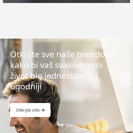
Otkrijte sve naše brendove
kako bi vaš svakodnevni
život bio jednostavniji i
ugodniji
Otkrijte više