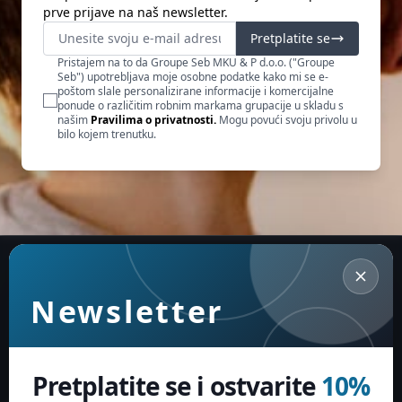
prve prijave na naš newsletter.
Pretplatite se
Pristajem na to da Groupe Seb MKU & P d.o.o. ("Groupe
Seb") upotrebljava moje osobne podatke kako mi se e-
poštom slale personalizirane informacije i komercijalne
ponude o različitim robnim markama grupacije u skladu s
našim
Pravilima o privatnosti.
Mogu povući svoju privolu u
bilo kojem trenutku.
Newsletter
Pretplatite se i ostvarite
10%