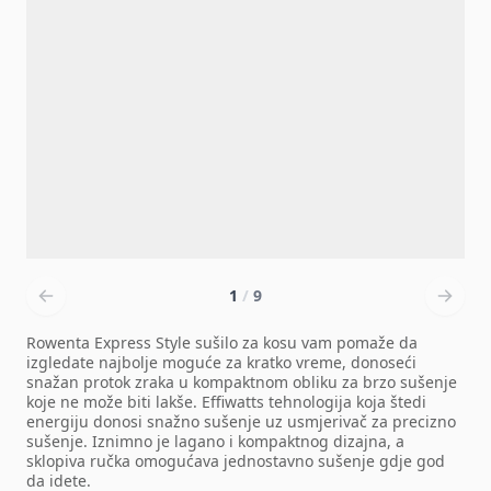
1
/
9
Rowenta Express Style sušilo za kosu vam pomaže da
izgledate najbolje moguće za kratko vreme, donoseći
snažan protok zraka u kompaktnom obliku za brzo sušenje
koje ne može biti lakše. Effiwatts tehnologija koja štedi
energiju donosi snažno sušenje uz usmjerivač za precizno
sušenje. Iznimno je lagano i kompaktnog dizajna, a
sklopiva ručka omogućava jednostavno sušenje gdje god
da idete.